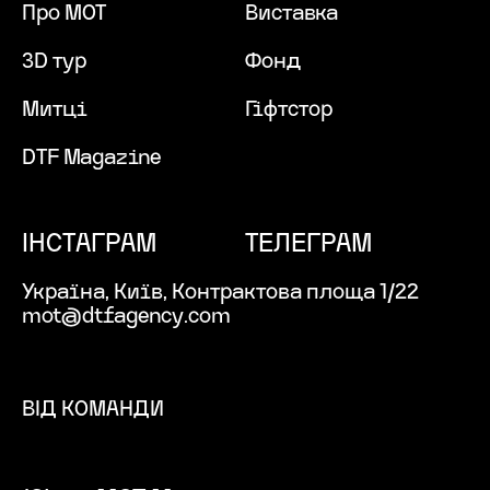
Про MOT
Виставка
Футер
меню
3D тур
Фонд
Митці
Гіфтстор
DTF Magazine
ІНСТАГРАМ
ТЕЛЕГРАМ
Україна, Київ, Контрактова площа 1/22
mot@dtfagency.com
ВІД КОМАНДИ